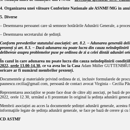
4.
Organizarea unei viitoare Conferinte Nationale ale ASNMF/MG in anul
5.
Diverse
– Desemnarea persoanei care să semneze hotărârile Adunării Generale, a procesul
– Desemnarea secretarului de ședință.
Conform prevederilor statutului asociației: art. 8.2. – Adunarea generală deli
prezenți și art. 8.3. – Dacă adunarea nu poate lucra din cauza neîndeplinirii
delibereze asupra problemelor puse pe ordinea de zi a celei dintâi adunări o
În cazul în care adunarea nu poate lucra din cauza neîndeplinirii condiții
2022,
orele 13
.0
0-14.30,
ce va avea loc la Casa
Adam Müller GUTTENBR
oricare ar fi numărul membrilor prezenți.
Documentele şi materialele privind ordinea de zi, inclusiv formularele de procuri
paunescu.cecilia@gmail.com, persoană de contact avocat Virginia – Cecilia Pă
Reprezentarea asociaților se poate face doar de către alți asociați, pe bază de 
2022, orele 12.30, urmând a fi prezentate în original la ședința adunării general
Membrii asociației au acces la documentele ședinței adunării generale, acestea f
informaţiile legate de ședința adunării generale, se face pe bază de cerere şi cu 
CD ASTM
F