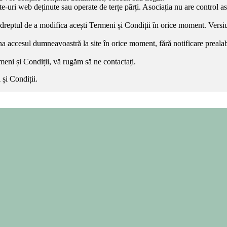
te-uri web deținute sau operate de terțe părți. Asociația nu are control as
dreptul de a modifica acești Termeni și Condiții în orice moment. Versiunea
ona accesul dumneavoastră la site în orice moment, fără notificare prealab
rmeni și Condiții, vă rugăm să ne contactați.
 și Condiții.