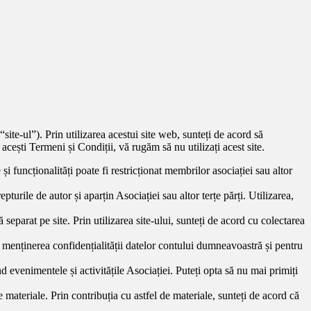
ul”). Prin utilizarea acestui site web, sunteți de acord să
acești Termeni și Condiții, vă rugăm să nu utilizați acest site.
i funcționalități poate fi restricționat membrilor asociației sau altor
pturile de autor și aparțin Asociației sau altor terțe părți. Utilizarea,
 separat pe site. Prin utilizarea site-ului, sunteți de acord cu colectarea
u menținerea confidențialității datelor contului dumneavoastră și pentru
ind evenimentele și activitățile Asociației. Puteți opta să nu mai primiți
 materiale. Prin contribuția cu astfel de materiale, sunteți de acord că