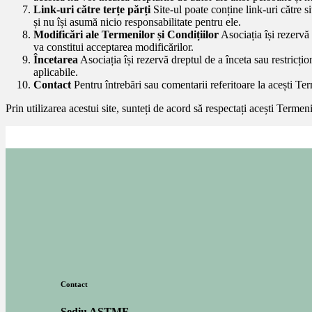
Link-uri către terțe părți
Site-ul poate conține link-uri către si
și nu își asumă nicio responsabilitate pentru ele.
Modificări ale Termenilor și Condițiilor
Asociația își rezervă 
va constitui acceptarea modificărilor.
Încetarea
Asociația își rezervă dreptul de a înceta sau restricți
aplicabile.
Contact
Pentru întrebări sau comentarii referitoare la acești Te
Prin utilizarea acestui site, sunteți de acord să respectați acești Termeni
Contact
Sediu ASTMF