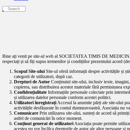
Bine ați venit pe site-ul web al SOCIETATEA TIMIS DE MEDICINA FAMIL
respectați și să fiți supus termenilor și condițiilor prezentului acord (
Scopul Site-ului
Site-ul oferă informații despre activitățile și ș
categorii de utilizatori, după caz.
Drepturi de Autor
Conținutul site-ului, inclusiv texte, imagini, 
copierea, sau distribuirea acestor materiale fără permisiunea expr
Confidențialitate
Informațiile personale colectate prin intermediu
și utilizarea datelor personale conform acestei politici.
Utilizatori înregistrați
Accesul la anumite părți ale site-ului po
activitățile desfășurate în contul dumneavoastră. Asociația nu va 
Comunicare
Prin utilizarea site-ului, sunteți de acord să primiți
astfel de comunicări în orice moment.
Conținut generat de utilizatori
Asociația poate permite utilizat
acestea nu vor încălca drepturile de autor ale altor persoane și 