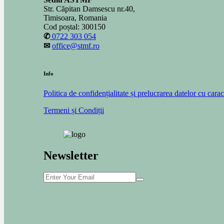
Str. Căpitan Damsescu nr.40,
Timisoara, Romania
Cod poștal: 300150
✆
0722 303 054
✉
office@stmf.ro
Info
Politica de confidențialitate și prelucrarea datelor cu cara
Termeni și Condiții
Newsletter