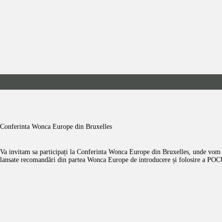
ACASĂ
CONDUCERE
EVENIMENTE
COMUNICATE
PRESA
Conferinta Wonca Europe din Bruxelles
ACTIVITĂȚI
Va invitam sa participați la Conferinta Wonca Europe din Bruxelles, unde vom 
lansate recomandări din partea Wonca Europe de introducere și folosire a POCUS 
CONFERINȚA MF
CINA COLEGIALĂ
CONTACT