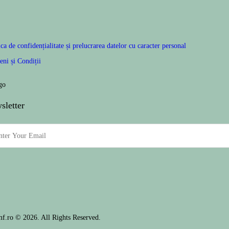
ica de confidențialitate și prelucrarea datelor cu caracter personal
ni și Condiții
sletter
mf.ro © 2026. All Rights Reserved.