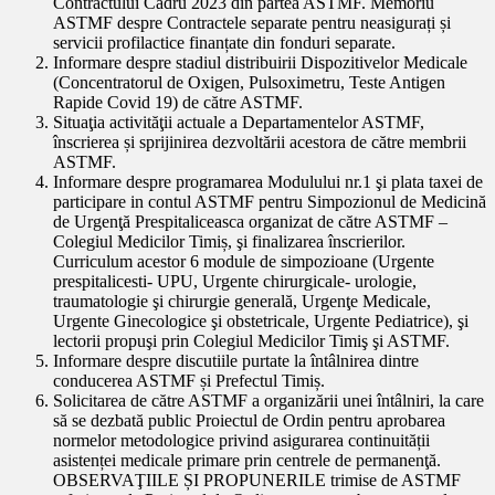
Contractului Cadru 2023 din partea ASTMF. Memoriu
ASTMF despre Contractele separate pentru neasigurați și
servicii profilactice finanțate din fonduri separate.
Informare despre stadiul distribuirii Dispozitivelor Medicale
(Concentratorul de Oxigen, Pulsoximetru, Teste Antigen
Rapide Covid 19) de către ASTMF.
Situaţia activităţii actuale a Departamentelor ASTMF,
înscrierea și sprijinirea dezvoltării acestora de către membrii
ASTMF.
Informare despre programarea Modulului nr.1 şi plata taxei de
participare in contul ASTMF pentru Simpozionul de Medicină
de Urgenţă Prespitaliceasca organizat de către ASTMF –
Colegiul Medicilor Timiș, şi finalizarea înscrierilor.
Curriculum acestor 6 module de simpozioane (Urgente
prespitalicesti- UPU, Urgente chirurgicale- urologie,
traumatologie şi chirurgie generală, Urgenţe Medicale,
Urgente Ginecologice şi obstetricale, Urgente Pediatrice), şi
lectorii propuşi prin Colegiul Medicilor Timiş şi ASTMF.
Informare despre discutiile purtate la întâlnirea dintre
conducerea ASTMF și Prefectul Timiș.
Solicitarea de către ASTMF a organizării unei întâlniri, la care
să se dezbată public Proiectul de Ordin pentru aprobarea
normelor metodologice privind asigurarea continuității
asistenței medicale primare prin centrele de permanenţă.
OBSERVAŢIILE ȘI PROPUNERILE trimise de ASTMF