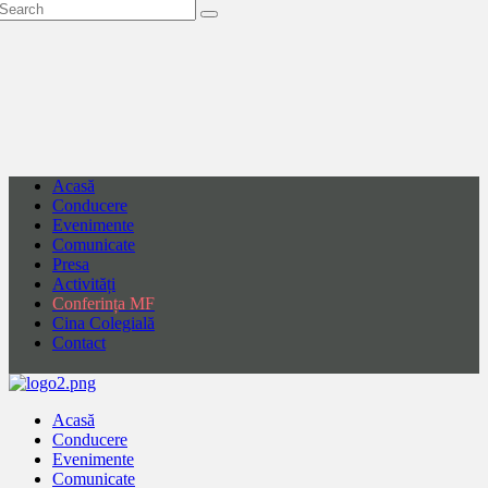
Acasă
Conducere
Evenimente
Comunicate
Presa
Activități
Conferința MF
Cina Colegială
Contact
Acasă
Conducere
Evenimente
Comunicate