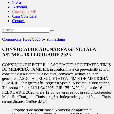
Presa
Activități
Conferința MF
Cina Colegială
Contact
Comunicate
10/02/2023
by
stmf-admin
CONVOCATOR ADUNAREA GENERALA
ASTMF – 16 FEBRUARIE 2023
CONSILIUL DIRECTOR al ASOCIAȚIEI SOCIETATEA TIMIȘ
DE MEDICINĂ FAMILIEI, în conformitate cu prevederile actului
constitutiv și a statutului asociației, convoacă ședința adunării
generale a ASOCIAȚIEI SOCIETATEA TIMIȘ DE MEDICINĂ
FAMILIEI, înregistrată în Registrul Special Asociații la Judecătoria
Timișoara sub nr. 31/11.04.2005, CIF 17517479, în data de 16
FEBRUARIE 2023, orele 12,30, ce va avea loc la sediul Colegiului
Medicilor Timiș, din Timişoara, Str. Independenţei, nr.10, jud. Timiș,
cu următoarea Ordine de zi:
Propuneri de modificare a Normelor de aplicare a