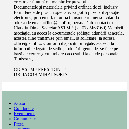
oricare ar fi numărul membrilor prezenți.
Documentele şi materialele privind ordinea de zi, inclusiv
formularele de procuri speciale, vă pot fi puse la dispoziție
electronic, prin email, în urma transmiterii unei solicitări la
adresa de email office@stmf.ro, persoană de contact dr.
Claudiu Dima, Secretar ASTMF. (tel 0722463169) Membrii
asociației au acces la documentele ședinței adunării generale,
acestea fiind transmise prin email, la solicitare, la adresa
office@stmf.ro. Conform dispozițiilor legale, accesul la
informaţiile legate de ședința adunării generale, se face pe
bază de cerere şi cu limitarea accesului la datele personale.
Timișoara,
CD ASTMF PREȘEDINTE
DR. IACOB MIHAI-SORIN
Acasa
Conducere
Evenimente
Comunicate
Presa