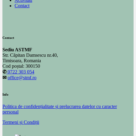
Activitati
Contact
Contact
Sediu ASTMF
Str. Căpitan Damsescu nr.40,
Timisoara, Romania
Cod poștal: 300150
✆
0722 303 054
✉
office@stmf.ro
Info
Politica de confidențialitate și prelucrarea datelor cu caracter
personal
Termeni și Condiții