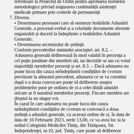
referitoare la Proiectul de Ordin pentru aprobarea normelor
metodologice privind asigurarea continuității asistenței
medicale primare prin centrele de permanență
Diverse.
• Desemnarea persoanei care să semneze hotărârile Adunării
Generale, a procesul-verbal și a celorlalte documente aferente
organizării și ducerii la îndeplinire a hotărârilor Adunării
Generale;
• Desemnarea secretarului de ședință.
Conform prevederilor statutului asociației: art. 8.2. –
Adunarea generală deliberează în mod valabil în prezența a
cel puțin jumătate din membrii săi, iar deciziile se iau cu votul
majorității membrilor prezenți și art. 8.3. – Dacă adunarea nu
poate lucra din cauza neîndeplinirii condițiilor de cvorum
prevăzute la alineatul precedent, adunarea ce se va constitui
după o a doua convocare poate să delibereze asupra
problemelor puse pe ordinea de zi a celei dintâi adunări
oricare ar fi numărul membrilor prezenți. Fiecare membru are
dreptul la un singur vot.
În cazul în care adunarea nu poate lucra din cauza
neîndeplinirii condițiilor de cvorum se convoacă a doua
ședință a adunării generale, cu aceeași ordine de zi, în data de
data de 16 Februarie 2023, orele 13,00, ce va avea loc la la
sediul Colegiului Medicilor Timiș, din Timişoara, Str.
Independenţei, nr.10, jud. Timiș, care poate să delibereze