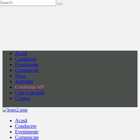
Acasă
Conducere
Evenimente
Comunicate
Presa
Activități
Conferința MF
Cina Colegială
Contact
Acasă
Conducere
Evenimente
Comunicate