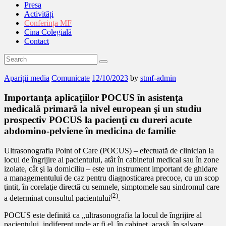
Presa
Activități
Conferința MF
Cina Colegială
Contact
Apariții media
Comunicate
12/10/2023
by
stmf-admin
Importanţa aplicaţiilor POCUS în asistenţa
medicală primară la nivel european şi un studiu
prospectiv POCUS la pacienţi cu dureri acute
abdomino-pelviene în medicina de familie
Ultrasonografia Point of Care (POCUS) – efectuată de clinician la
locul de îngrijire al pacientului, atât în cabinetul medical sau în zone
izolate, cât şi la domiciliu – este un instrument important de ghidare
a managementului de caz pentru diagnosticarea precoce, cu un scop
ţintit, în corelaţie directă cu semnele, simptomele sau sindromul care
(2)
a determinat consultul pacientului
.
POCUS este definită ca „ultrasonografia la locul de îngrijire al
pacientului, indiferent unde ar fi el, în cabinet, acasă, în salvare,