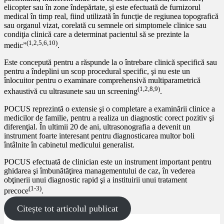
elicopter sau în zone îndepărtate, şi este efectuată de furnizorul
medical în timp real, fiind utilizată în funcţie de regiunea topografică
sau organul vizat, corelată cu semnele ori simptomele clinice sau
condiţia clinică care a determinat pacientul să se prezinte la
(1,2,5,6,10)
medic”
.
Este concepută pentru a răspunde la o întrebare clinică specifică sau
pentru a îndeplini un scop procedural specific, şi nu este un
înlocuitor pentru o examinare comprehensivă multiparametrică
(1,2,8,9)
exhaustivă cu ultrasunete sau un screening
.
POCUS reprezintă o extensie şi o completare a examinării clinice a
medicilor de familie, pentru a realiza un diagnostic corect pozitiv şi
diferenţial. În ultimii 20 de ani, ultrasonografia a devenit un
instrument foarte interesant pentru diagnosticarea multor boli
întâlnite în cabinetul medicului generalist.
POCUS efectuată de clinician este un instrument important pentru
ghidarea şi îmbunătăţirea managementului de caz, în vederea
obţinerii unui diagnostic rapid şi a instituirii unui tratament
(1-3)
precoce
.
Citește tot articolul publicat