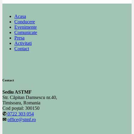
Acasa
Conducere
Evenimente
Comunicate
Presa
Activitati
Contact
Contact
Sediu ASTMF
Str. Căpitan Damsescu nr.40,
Timisoara, Romania
Cod poștal: 300150
✆
0722 303 054
✉
office@stmf.ro