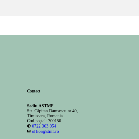
Contact
Sediu ASTMF
Str. Căpitan Damsescu nr.40,
Timisoara, Romania
Cod poștal: 300150
✆
0722 303 054
✉
office@stmf.ro