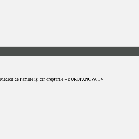
ACASĂ
CONDUCERE
EVENIMENTE
COMUNICATE
PRESA
ACTIVITĂȚI
Medicii de Familie își cer drepturile – EUROPANOVA TV
CONFERINȚA MF
CINA COLEGIALĂ
CONTACT