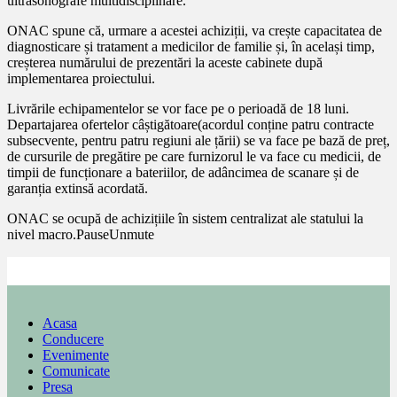
ultrasonografe multidisciplinare.
ONAC spune că, urmare a acestei achiziții, va crește capacitatea de
diagnosticare și tratament a medicilor de familie și, în același timp,
creșterea numărului de prezentări la aceste cabinete după
implementarea proiectului.
Livrările echipamentelor se vor face pe o perioadă de 18 luni.
Departajarea ofertelor câștigătoare(acordul conține patru contracte
subsecvente, pentru patru regiuni ale țării) se va face pe bază de preț,
de cursurile de pregătire pe care furnizorul le va face cu medicii, de
timpii de funcționare a bateriilor, de adâncimea de scanare și de
garanția extinsă acordată.
ONAC se ocupă de achizițiile în sistem centralizat ale statului la
nivel macro.PauseUnmute
Acasa
Conducere
Evenimente
Comunicate
Presa