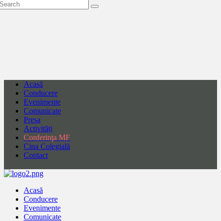
Acasă
Conducere
Evenimente
Comunicate
Presa
Activități
Conferința MF
Cina Colegială
Contact
Acasă
Conducere
Evenimente
Comunicate