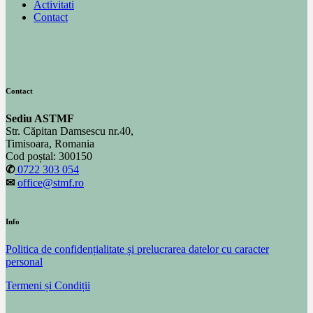
Activitati
Contact
Contact
Sediu ASTMF
Str. Căpitan Damsescu nr.40,
Timisoara, Romania
Cod poștal: 300150
✆
0722 303 054
✉
office@stmf.ro
Info
Politica de confidențialitate și prelucrarea datelor cu caracter
personal
Termeni și Condiții