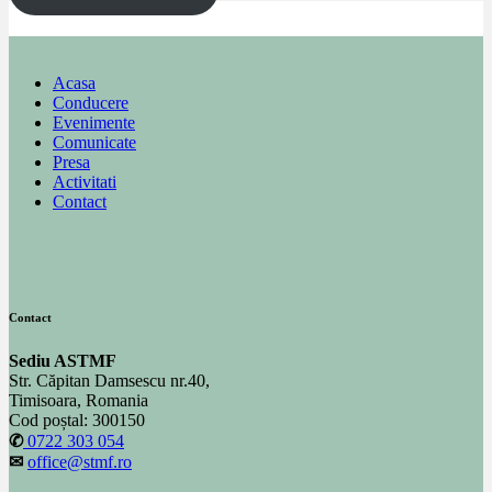
Acasa
Conducere
Evenimente
Comunicate
Presa
Activitati
Contact
Contact
Sediu ASTMF
Str. Căpitan Damsescu nr.40,
Timisoara, Romania
Cod poștal: 300150
✆
0722 303 054
✉
office@stmf.ro