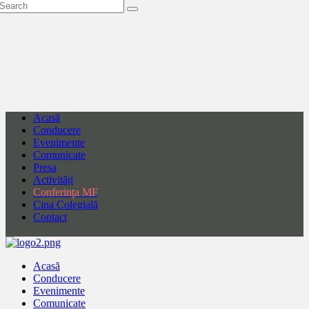
Acasă
Conducere
Evenimente
Comunicate
Presa
Activități
Conferința MF
Cina Colegială
Contact
Acasă
Conducere
Evenimente
Comunicate