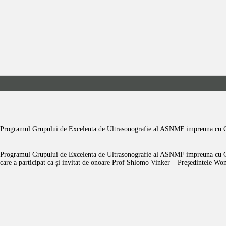
ACASĂ
CONDUCERE
EVENIMENTE
COMUNICATE
PRESA
ACTIVITĂȚI
Programul Grupului de Excelenta de Ultrasonografie al ASNMF impreuna cu 
CONFERINȚA MF
Programul Grupului de Excelenta de Ultrasonografie al ASNMF impreuna cu Gr
CINA COLEGIALĂ
care a participat ca și invitat de onoare Prof Shlomo Vinker – Președintele Wo
CONTACT