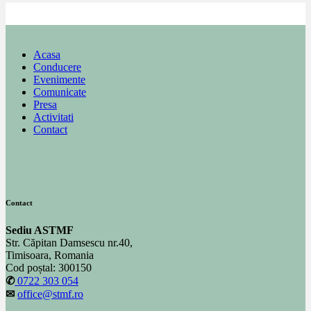
Acasa
Conducere
Evenimente
Comunicate
Presa
Activitati
Contact
Contact
Sediu ASTMF
Str. Căpitan Damsescu nr.40,
Timisoara, Romania
Cod poștal: 300150
✆
0722 303 054
✉
office@stmf.ro