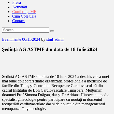
Presa
Activități
Conferința MF
Cina Colegială
Contact
Evenimente
06/11/2024
by
stmf-admin
Ședință AG ASTMF din data de 18 Iulie 2024
Ședință AG ASTMF din data de 18 Iulie 2024 a deschis calea unei
mai bune colaborări dintre organizația profesională a medicilor de
familie din Timiș și Centrul de Recuperare Cardiovasculară din
cadrul Institului de Boli Cardiovasculare Timișoara. Mulțumim
doamnei Prof Simona Drăgan, dar și Dr Adriana Hinoveanu medic
specialist ginecologie pentru participare cu noutăți în domeniul
recuperării cardiovasculare dar și de noutățile din managementul
menopauzei în ginecologie.