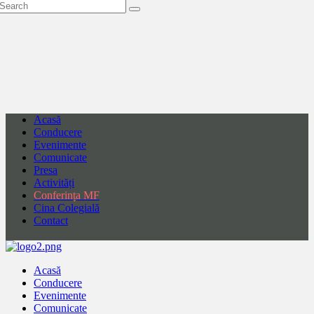
Acasă
Conducere
Evenimente
Comunicate
Presa
Activități
Conferința MF
Cina Colegială
Contact
Acasă
Conducere
Evenimente
Comunicate