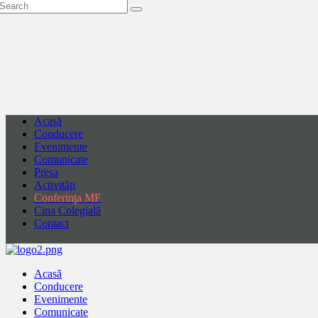
Acasă
Conducere
Evenimente
Comunicate
Presa
Activități
Conferința MF
Cina Colegială
Contact
Acasă
Conducere
Evenimente
Comunicate