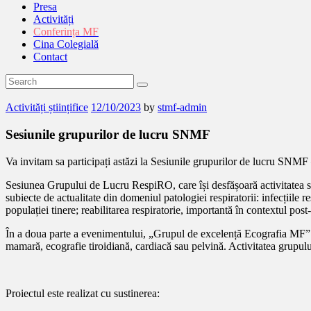
Presa
Activități
Conferința MF
Cina Colegială
Contact
Activități științifice
12/10/2023
by
stmf-admin
Sesiunile grupurilor de lucru SNMF
Va invitam sa participați astăzi la Sesiunile grupurilor de lucru SNMF
Sesiunea Grupului de Lucru RespiRO, care își desfășoară activitatea s
subiecte de actualitate din domeniul patologiei respiratorii: infecțiile 
populației tinere; reabilitarea respiratorie, importantă în contextul pos
În a doua parte a evenimentului, „Grupul de excelență Ecografia MF” ad
mamară, ecografie tiroidiană, cardiacă sau pelvină. Activitatea grupului
Proiectul este realizat cu sustinerea: