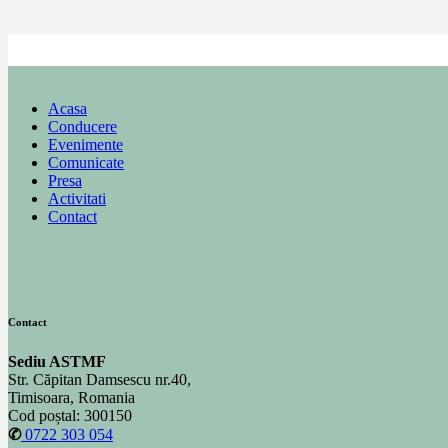
Acasa
Conducere
Evenimente
Comunicate
Presa
Activitati
Contact
Contact
Sediu ASTMF
Str. Căpitan Damsescu nr.40,
Timisoara, Romania
Cod poștal: 300150
✆
0722 303 054